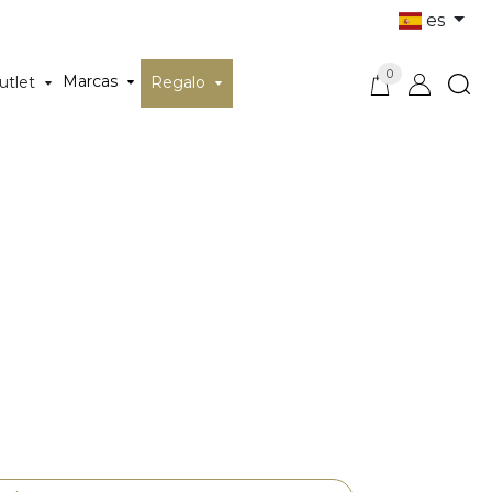
es
0
Marcas
utlet
Regalo