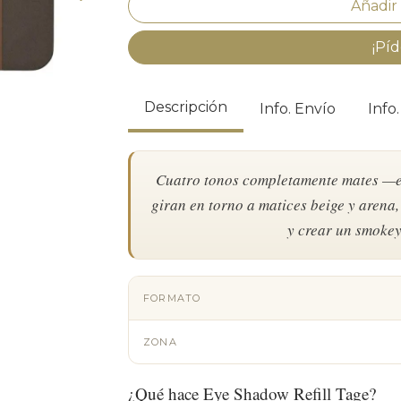
¡Píd
Descripción
Info. Envío
Info
Cuatro tonos completamente mates —e
giran en torno a matices beige y aren
y crear un smokey 
FORMATO
ZONA
¿Qué hace Eye Shadow Refill Tage?