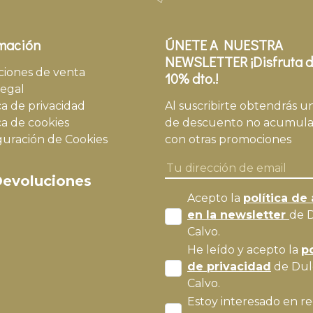
mación
ÚNETE A NUESTRA
NEWSLETTER ¡Disfruta d
ciones de venta
10% dto.!
legal
ca de privacidad
Al suscribirte obtendrás u
ca de cookies
de descuento no acumula
guración de Cookies
con otras promociones
evoluciones
Acepto la
política de 
en la newsletter
de 
Calvo.
He leído y acepto la
po
de privacidad
de Dul
Calvo.
Estoy interesado en re