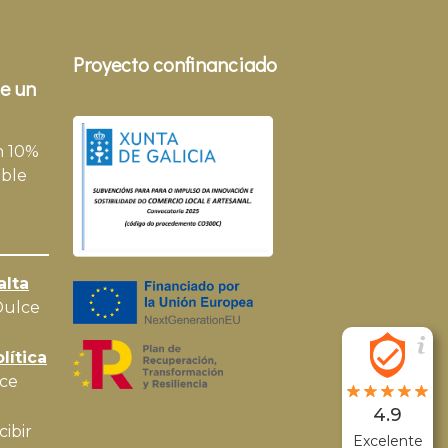
Proyecto confinanciado
e un
n 10%
ble
alta
Dulce
lítica
ce
4.9
cibir
Excelente