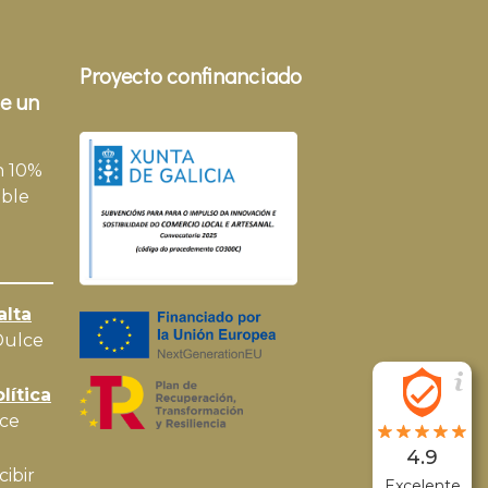
Proyecto confinanciado
e un
n 10%
ble
alta
Dulce
lítica
ce
4.9
cibir
Excelente