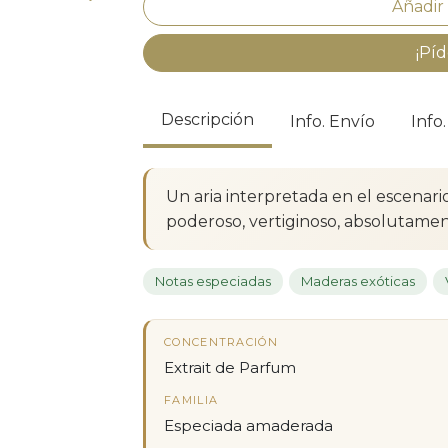
¡Píd
Descripción
Info. Envío
Info
Un aria interpretada en el escenar
poderoso, vertiginoso, absolutame
Notas especiadas
Maderas exóticas
CONCENTRACIÓN
Extrait de Parfum
FAMILIA
Especiada amaderada