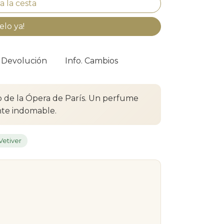
elo ya!
. Devolución
Info. Cambios
io de la Ópera de París. Un perfume
nte indomable.
Vetiver