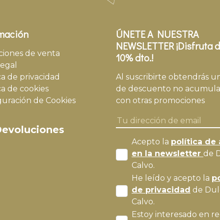
mación
ÚNETE A NUESTRA
NEWSLETTER ¡Disfruta d
ciones de venta
10% dto.!
legal
ca de privacidad
Al suscribirte obtendrás u
ca de cookies
de descuento no acumula
guración de Cookies
con otras promociones
evoluciones
Acepto la
política de 
en la newsletter
de 
Calvo.
He leído y acepto la
po
de privacidad
de Dul
Calvo.
Estoy interesado en re