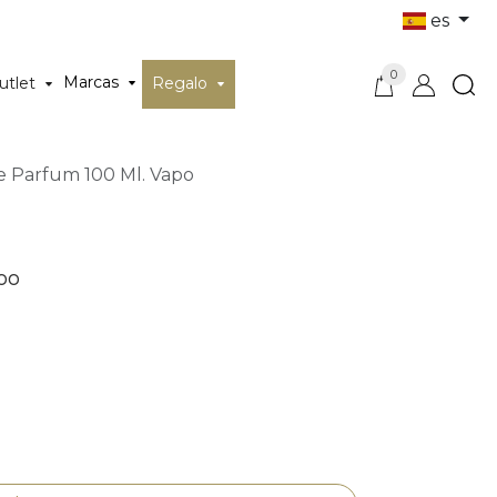
es
0
Marcas
utlet
Regalo
e Parfum 100 Ml. Vapo
apo