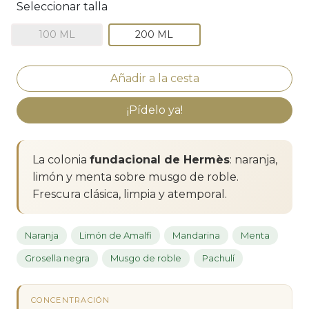
Seleccionar talla
100 ML
200 ML
¡Pídelo ya!
La colonia
fundacional de Hermès
: naranja,
limón y menta sobre musgo de roble.
Frescura clásica, limpia y atemporal.
Naranja
Limón de Amalfi
Mandarina
Menta
Grosella negra
Musgo de roble
Pachulí
CONCENTRACIÓN