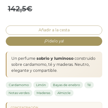
142,5€
¡Pídelo ya!
Un perfume
sobrio y luminoso
construido
sobre cardamomo, té y maderas. Neutro,
elegante y compartible.
Cardamomo
Limón
Bayas de enebro
Té
Notas verdes
Maderas
Almizcle
CONCENTRACIÓN