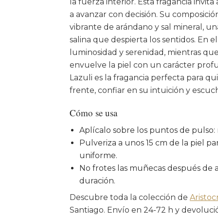
la fuerza interior. Esta fragancia invita
a avanzar con decisión. Su composición
vibrante de arándano y sal mineral, u
salina que despierta los sentidos. En el
luminosidad y serenidad, mientras que
envuelve la piel con un carácter prof
Lazuli es la fragancia perfecta para qu
frente, confiar en su intuición y escuch
Cómo se usa
Aplícalo sobre los puntos de pulso: 
Pulveriza a unos 15 cm de la piel pa
uniforme.
No frotes las muñecas después de ap
duración.
Descubre toda la colección de
Aristoc
Santiago. Envío en 24-72 h y devolución