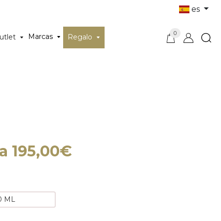
es
0
Marcas
utlet
Regalo
a 195,00€
0 ML