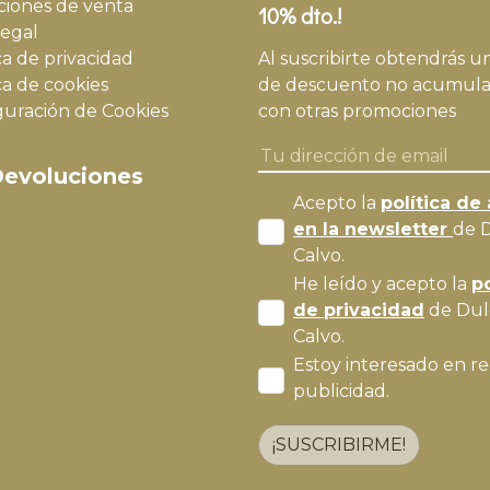
ciones de venta
10% dto.!
legal
ca de privacidad
Al suscribirte obtendrás u
ca de cookies
de descuento no acumula
guración de Cookies
con otras promociones
evoluciones
Acepto la
política de 
en la newsletter
de 
Calvo.
He leído y acepto la
po
de privacidad
de Dul
Calvo.
Estoy interesado en re
publicidad.
¡SUSCRIBIRME!