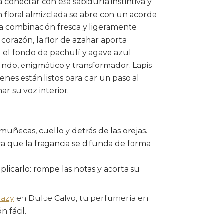
 a conectar con esa sabiduría instintiva y
 floral almizclada se abre con un acorde
na combinación fresca y ligeramente
 corazón, la flor de azahar aporta
 el fondo de pachulí y agave azul
undo, enigmático y transformador. Lapis
ienes están listos para dar un paso al
ar su voz interior.
muñecas, cuello y detrás de las orejas.
ra que la fragancia se difunda de forma
licarlo: rompe las notas y acorta su
razy
en Dulce Calvo, tu perfumería en
 fácil.