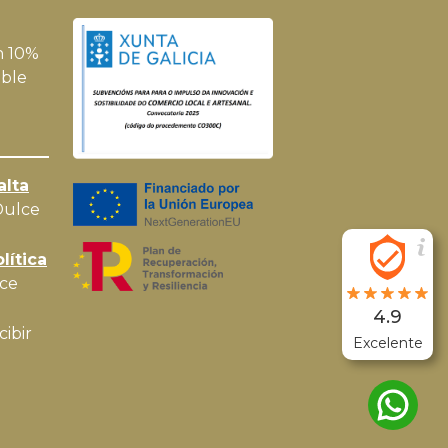
n 10%
ble
alta
Dulce
lítica
ce
4.9
cibir
Excelente