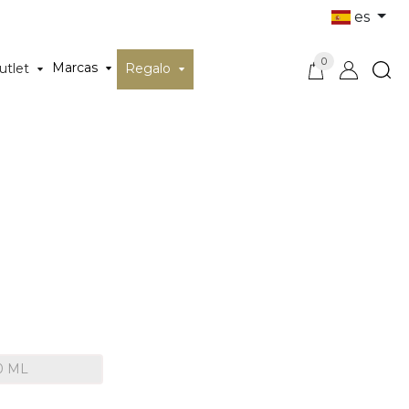
es
0
Marcas
utlet
Regalo
0 ML