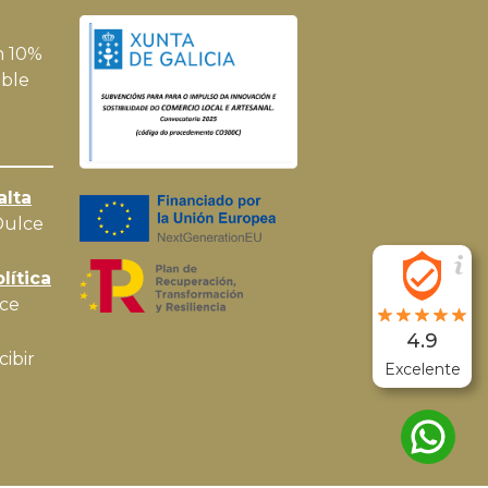
n 10%
ble
alta
Dulce
lítica
ce
4.9
cibir
Excelente