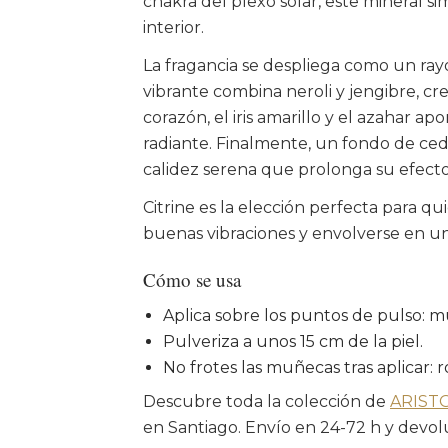
chakra del plexo solar, este mineral simb
interior.
La fragancia se despliega como un rayo
vibrante combina neroli y jengibre, c
corazón, el iris amarillo y el azahar a
radiante. Finalmente, un fondo de cedr
calidez serena que prolonga su efecto 
Citrine es la elección perfecta para q
buenas vibraciones y envolverse en un
Cómo se usa
Aplica sobre los puntos de pulso: mu
Pulveriza a unos 15 cm de la piel.
No frotes las muñecas tras aplicar: 
Descubre toda la colección de
ARIST
en Santiago. Envío en 24-72 h y devolu