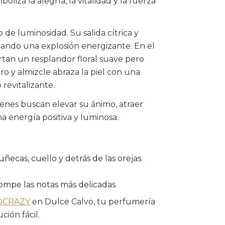
oliza la alegría, la vitalidad y la fuerza
 de luminosidad. Su salida cítrica y
reando una explosión energizante. En el
portan un resplandor floral suave pero
o y almizcle abraza la piel con una
revitalizante.
uienes buscan elevar su ánimo, atraer
a energía positiva y luminosa.
ñecas, cuello y detrás de las orejas.
rompe las notas más delicadas.
OCRAZY
en Dulce Calvo, tu perfumería
ción fácil.