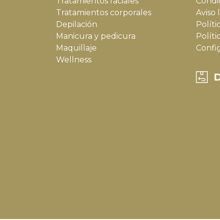
Tratamientos faciales
Condi
Tratamientos corporales
Aviso 
Depilación
Políti
Manicura y pedicura
Políti
Maquillaje
Confi
Wellness
D