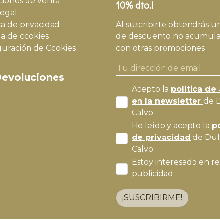
ciones de venta
10% dto.!
legal
ca de privacidad
Al suscribirte obtendrás u
ca de cookies
de descuento no acumula
guración de Cookies
con otras promociones
evoluciones
Acepto la
política de 
en la newsletter
de 
Calvo.
He leído y acepto la
po
de privacidad
de Dul
Calvo.
Estoy interesado en re
publicidad.
¡SUSCRIBIRME!