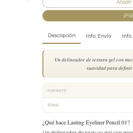
¡Píd
Descripción
Info. Envío
Info
Un delineador de textura gel con meca
suavidad para definir
FORMATO
ZONA
¿Qué hace Lasting Eyeliner Pencil 01?
Un delineador de textura gel con meca