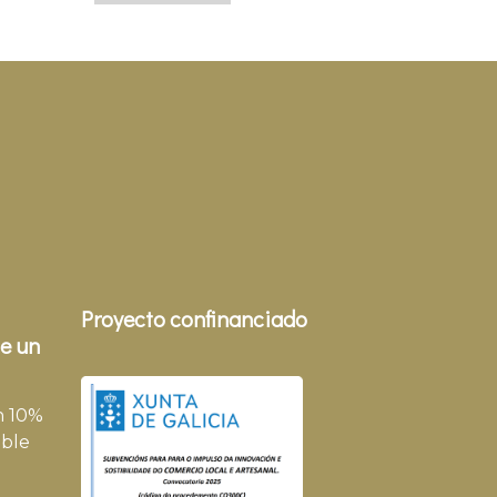
Proyecto confinanciado
e un
n 10%
ble