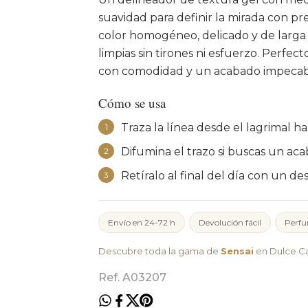
suavidad para definir la mirada con p
color homogéneo, delicado y de larga 
limpias sin tirones ni esfuerzo. Perfect
con comodidad y un acabado impecab
Cómo se usa
Traza la línea desde el lagrimal ha
1
Difumina el trazo si buscas un ac
2
Retíralo al final del día con un de
3
Envío en 24-72 h
Devolución fácil
Perfu
Descubre toda la gama de
Sensai
en Dulce Ca
Ref. A03207