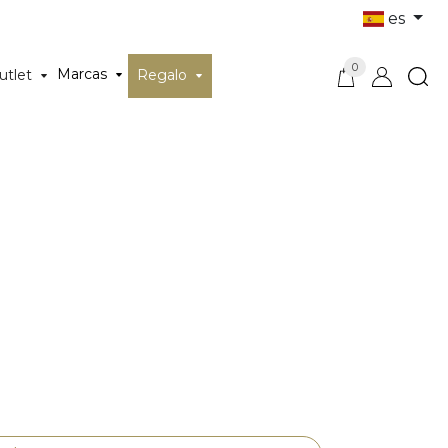
es
0
Marcas
utlet
Regalo