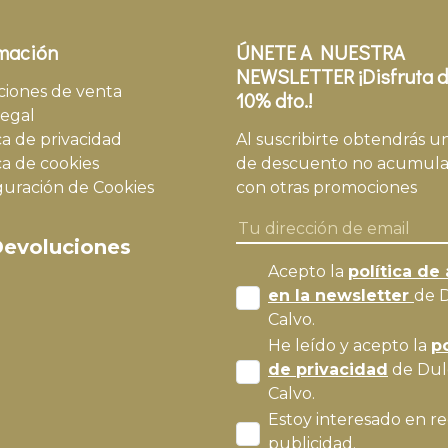
mación
ÚNETE A NUESTRA
NEWSLETTER ¡Disfruta d
ciones de venta
10% dto.!
legal
ca de privacidad
Al suscribirte obtendrás u
ca de cookies
de descuento no acumula
guración de Cookies
con otras promociones
evoluciones
Acepto la
política de 
en la newsletter
de 
Calvo.
He leído y acepto la
po
de privacidad
de Dul
Calvo.
Estoy interesado en re
publicidad.