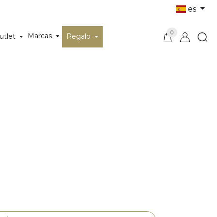
es
0
Marcas
utlet
Regalo