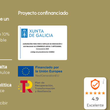
Proyecto confinanciado
e un
n 10%
ble
alta
Dulce
lítica
ce
4.9
cibir
Excelente