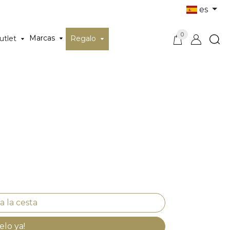
es
0
Marcas
utlet
Regalo
elo ya!