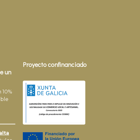
Proyecto confinanciado
e un
n 10%
ble
alta