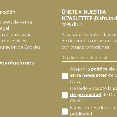
mación
ÚNETE A NUESTRA
NEWSLETTER ¡Disfruta d
ciones de venta
10% dto.!
legal
ca de privacidad
Al suscribirte obtendrás u
ca de cookies
de descuento no acumula
guración de Cookies
con otras promociones
evoluciones
Acepto la
política de 
en la newsletter
de 
Calvo.
He leído y acepto la
po
de privacidad
de Dul
Calvo.
Estoy interesado en re
publicidad.