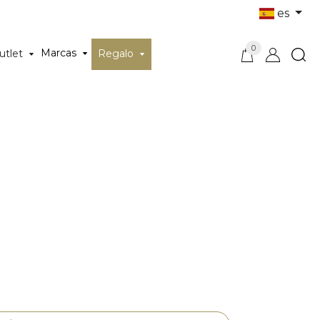
es
0
Marcas
utlet
Regalo