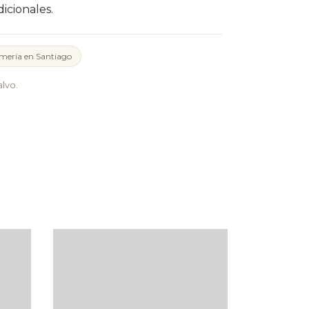
icionales.
mería en Santiago
lvo.