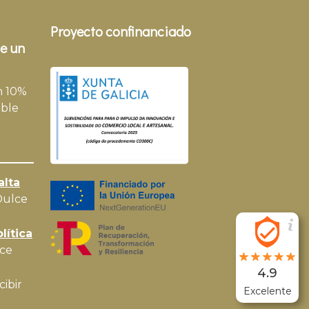
Proyecto confinanciado
e un
n 10%
ble
alta
Dulce
lítica
ce
4.9
cibir
Excelente