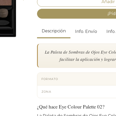
¡Píd
Descripción
Info. Envío
Info
La Paleta de Sombras de Ojos Eye Col
facilitar la aplicación y logra
FORMATO
ZONA
¿Qué hace Eye Colour Palette 02?
La Paleta de Sombras de Ojos Eye Col