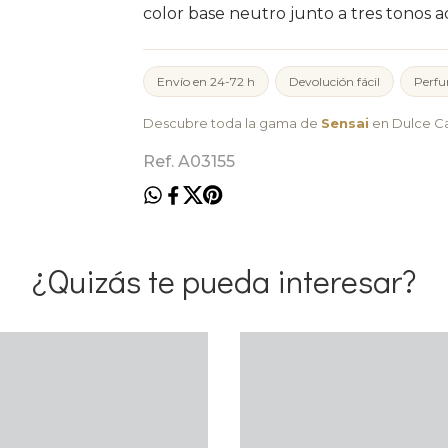
color base neutro junto a tres tonos ad
Envío en 24-72 h
Devolución fácil
Perfu
Descubre toda la gama de
Sensai
en Dulce Ca
Ref. A03155
¿Quizás te pueda interesar?