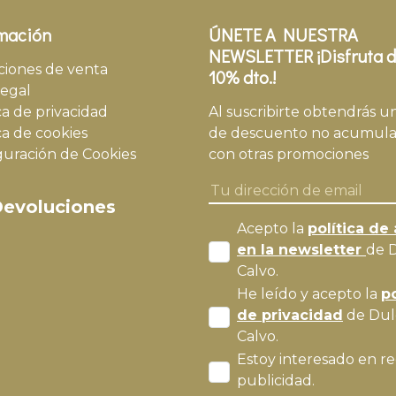
mación
ÚNETE A NUESTRA
NEWSLETTER ¡Disfruta d
ciones de venta
10% dto.!
legal
ca de privacidad
Al suscribirte obtendrás u
ca de cookies
de descuento no acumula
guración de Cookies
con otras promociones
evoluciones
Acepto la
política de 
en la newsletter
de 
Calvo.
He leído y acepto la
po
de privacidad
de Dul
Calvo.
Estoy interesado en re
publicidad.