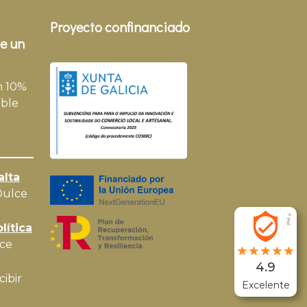
Proyecto confinanciado
e un
n 10%
ble
alta
Dulce
lítica
ce
4.9
cibir
Excelente