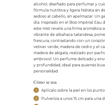
alcohol, diseñado para perfumar y cui
fórmula nutritiva y ligera hidrata sin 
sedoso al cabello, sin apelmazar. Un ge
día. Inspirado en el Bois Impérial Ea
este mist revela una firma aromática s
vibrante de albahaca tailandesa, pome
frescura, contrastando con un corazó
vetiver verde, madera de cedro y el car
madera de akigala, realzado por pachu
ambroxol. Un perfume delicado y envo
y profundidad, ideal para quienes bus
personalidad.
Cómo se usa
Aplícalo sobre la piel en los punt
1
Pulveriza a unos 15 cm para una d
2