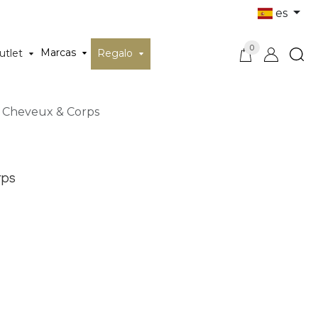
es
0
Marcas
utlet
Regalo
e Cheveux & Corps
rps