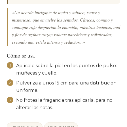
«Un acorde intrigante de tonka y tabaco, suave y
misterioso, que envuelve los sentidos. Cítricos, comino y
zumaque rojo despiertan la emoción, mientras incienso, oud
y flor de azahar trazan volutas narcóticas y sofisticadas,
creando una estela intensa y seductora.»
Cómo se usa
Aplícalo sobre la piel en los puntos de pulso:
1
muñecas y cuello.
Pulveriza a unos 15 cm para una distribución
2
uniforme.
No frotes la fragancia tras aplicarla, para no
3
alterar las notas.
Envío en 24-72 h
Devolución fácil