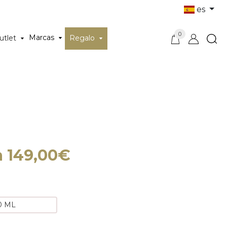
es
0
Marcas
utlet
Regalo
a 149,00€
0 ML