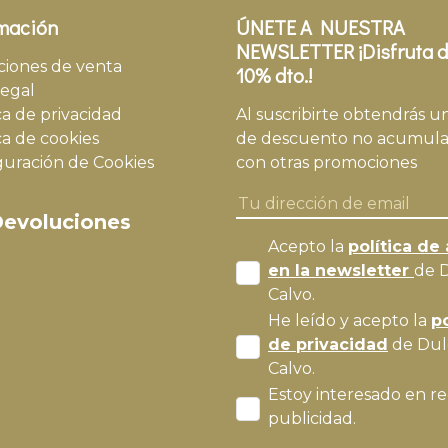
mación
ÚNETE A NUESTRA
NEWSLETTER ¡Disfruta d
ciones de venta
10% dto.!
legal
ca de privacidad
Al suscribirte obtendrás u
ca de cookies
de descuento no acumula
guración de Cookies
con otras promociones
evoluciones
Acepto la
política de 
en la newsletter
de 
Calvo.
He leído y acepto la
po
de privacidad
de Dul
Calvo.
Estoy interesado en re
publicidad.