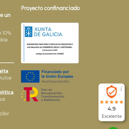
Proyecto confinanciado
e un
n 10%
ble
alta
Dulce
lítica
ce
4.9
cibir
Excelente