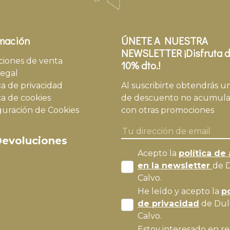
mación
ÚNETE A NUESTRA
NEWSLETTER ¡Disfruta d
ciones de venta
10% dto.!
legal
ca de privacidad
Al suscribirte obtendrás u
ca de cookies
de descuento no acumula
guración de Cookies
con otras promociones
evoluciones
Acepto la
política de 
en la newsletter
de 
Calvo.
He leído y acepto la
po
de privacidad
de Dul
Calvo.
Estoy interesado en re