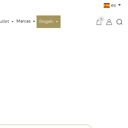
es
0
Marcas
utlet
Regalo