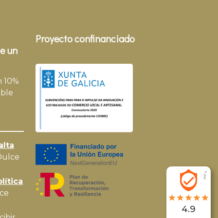
Proyecto confinanciado
e un
n 10%
ble
alta
Dulce
lítica
ce
4.9
cibir