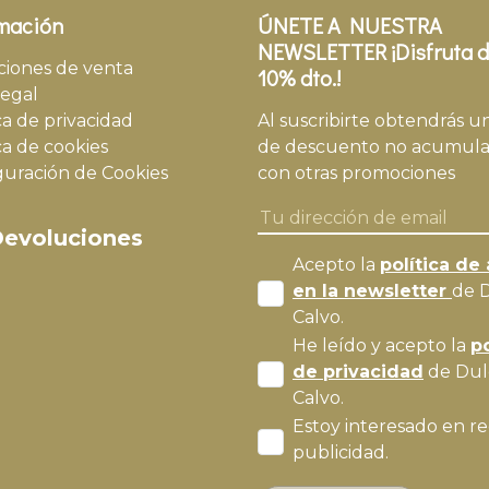
mación
ÚNETE A NUESTRA
NEWSLETTER ¡Disfruta d
ciones de venta
10% dto.!
legal
ca de privacidad
Al suscribirte obtendrás u
ca de cookies
de descuento no acumula
guración de Cookies
con otras promociones
evoluciones
Acepto la
política de 
en la newsletter
de 
Calvo.
He leído y acepto la
po
de privacidad
de Dul
Calvo.
Estoy interesado en re
publicidad.