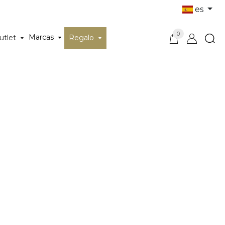
es
0
Marcas
utlet
Regalo