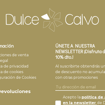
mación
ÚNETE A NUESTRA
NEWSLETTER ¡Disfruta d
ciones de venta
10% dto.!
legal
ca de privacidad
Al suscribirte obtendrás u
ca de cookies
de descuento no acumula
guración de Cookies
con otras promociones
evoluciones
Acepto la
política de 
en la newsletter
de 