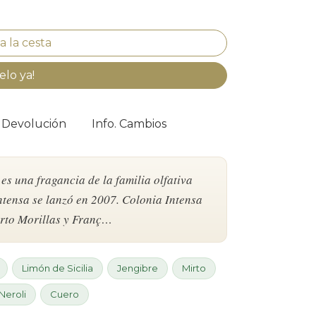
elo ya!
. Devolución
Info. Cambios
s una fragancia de la familia olfativa
ensa se lanzó en 2007. Colonia Intensa
erto Morillas y Franç…
Limón de Sicilia
Jengibre
Mirto
Neroli
Cuero