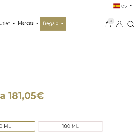
es
0
Marcas
utlet
Regalo
a 181,05€
0 ML
180 ML