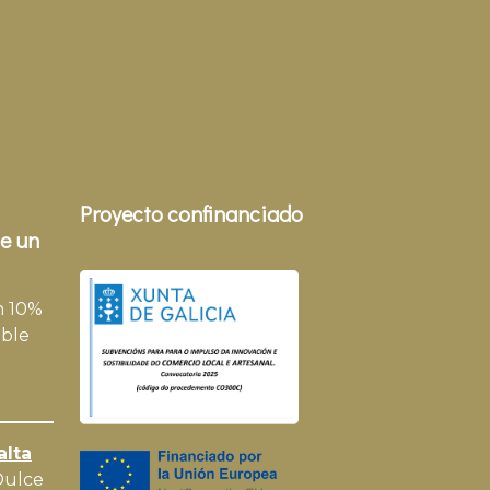
Proyecto confinanciado
e un
n 10%
ble
alta
Dulce