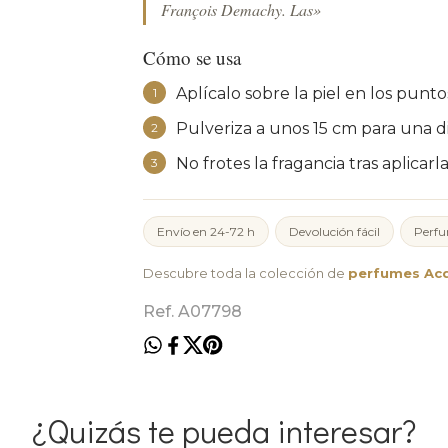
François Demachy. Las»
Cómo se usa
Aplícalo sobre la piel en los punt
1
Pulveriza a unos 15 cm para una d
2
No frotes la fragancia tras aplicarla
3
Envío en 24-72 h
Devolución fácil
Perfu
Descubre toda la colección de
perfumes Ac
Ref. A07798
¿Quizás te pueda interesar?