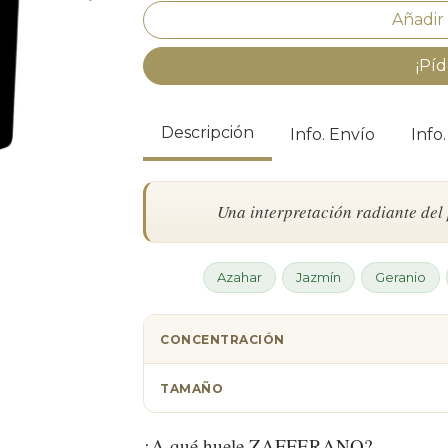
¡Píd
Descripción
Info. Envío
Info
Una interpretación radiante del
Azahar
Jazmín
Geranio
CONCENTRACIÓN
TAMAÑO
¿A qué huele ZAFFERANO?