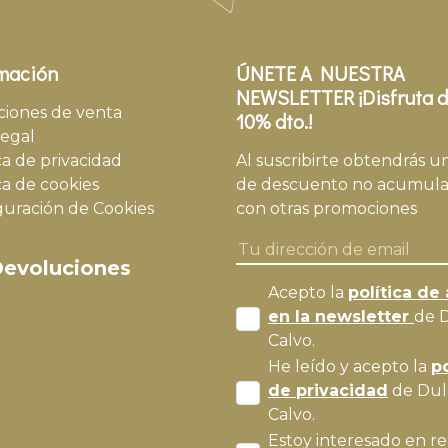
mación
ÚNETE A NUESTRA
NEWSLETTER ¡Disfruta d
ciones de venta
10% dto.!
legal
ca de privacidad
Al suscribirte obtendrás u
ca de cookies
de descuento no acumula
guración de Cookies
con otras promociones
evoluciones
Acepto la
política de 
en la newsletter
de 
Calvo.
He leído y acepto la
po
de privacidad
de Dul
Calvo.
Estoy interesado en re