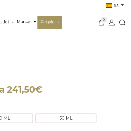
es
0
Marcas
utlet
Regalo
a 241,50€
0 ML
50 ML