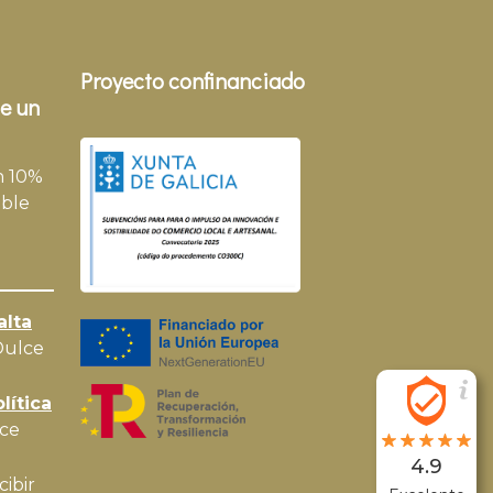
Proyecto confinanciado
e un
n 10%
ble
alta
Dulce
lítica
ce
4.9
cibir