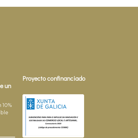
Proyecto confinanciado
e un
n 10%
ble