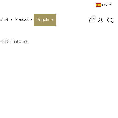
es
0
Marcas
utlet
Regalo
r EDP Intense