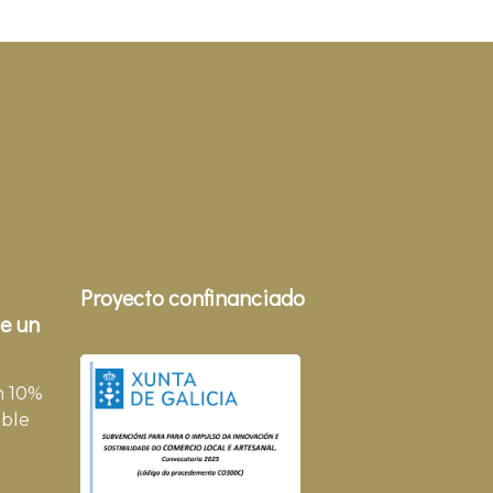
Proyecto confinanciado
e un
n 10%
ble