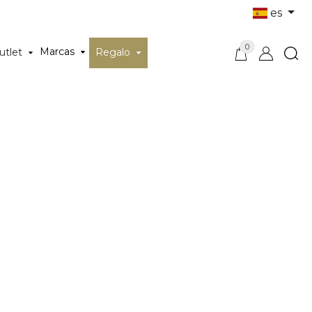
es
0
Marcas
utlet
Regalo