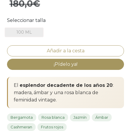
180,0€
Seleccionar talla
100 ML
¡Pídelo ya!
El
esplendor decadente de los años 20
:
madera, ámbar y una rosa blanca de
feminidad vintage.
Bergamota
Rosa blanca
Jazmín
Ámbar
Cashmeran
Frutos rojos