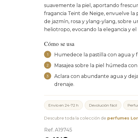
suavemente la piel, aportando frescur
fragancia Teint de Neige, envuelve la
de jazmín, rosa y ylang-ylang, sobre u
heliotropo, evocando la elegancia y e
Cómo se usa
Humedece la pastilla con agua y 
1
Masajea sobre la piel húmeda con 
2
Aclara con abundante agua y deja 
3
drenaje.
Envío en 24-72 h
Devolución fácil
Perfu
Descubre toda la colección de
perfumes Lore
Ref. A19745