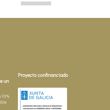
Proyecto confinanciado
e un
n 10%
ble