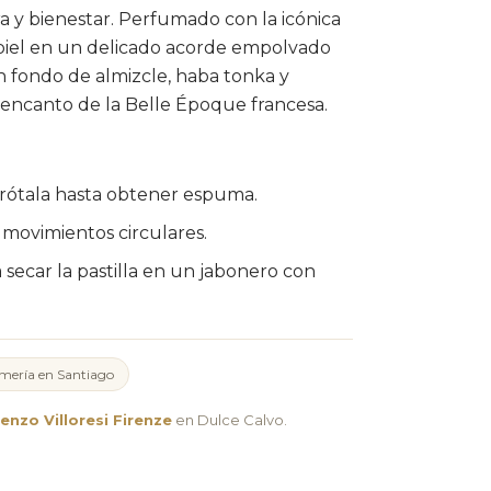
a y bienestar. Perfumado con la icónica
 piel en un delicado acorde empolvado
n fondo de almizcle, haba tonka y
l encanto de la Belle Époque francesa.
frótala hasta obtener espuma.
movimientos circulares.
secar la pastilla en un jabonero con
mería en Santiago
nzo Villoresi Firenze
en Dulce Calvo.