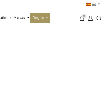
es
0
Marcas
utlet
Regalo