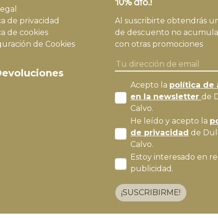
10% dto.!
legal
ca de privacidad
Al suscribirte obtendrás u
ca de cookies
de descuento no acumula
guración de Cookies
con otras promociones
evoluciones
Acepto la
política de 
en la newsletter
de 
Calvo.
He leído y acepto la
po
de privacidad
de Dul
Calvo.
Estoy interesado en re
publicidad.
¡SUSCRIBIRME!