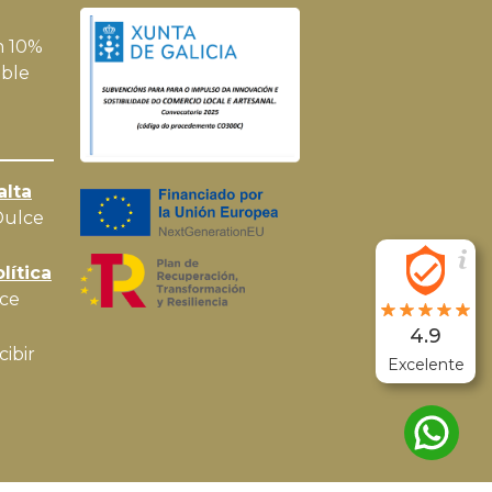
n 10%
ble
alta
Dulce
lítica
ce
4.9
cibir
Excelente