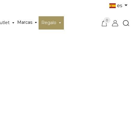
es
0
Marcas
utlet
Regalo