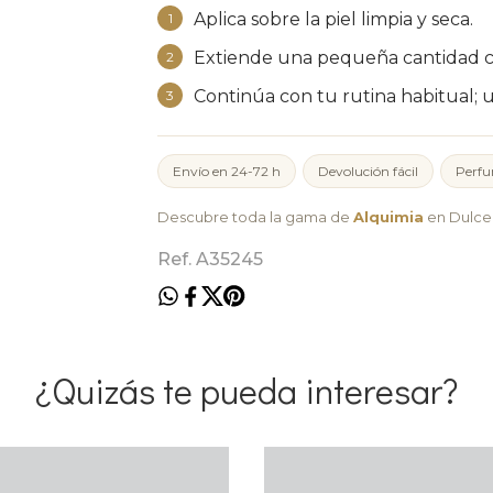
Aplica sobre la piel limpia y seca.
1
Extiende una pequeña cantidad co
2
Continúa con tu rutina habitual; 
3
Envío en 24-72 h
Devolución fácil
Perfu
Descubre toda la gama de
Alquimia
en Dulce 
Ref. A35245
¿Quizás te pueda interesar?