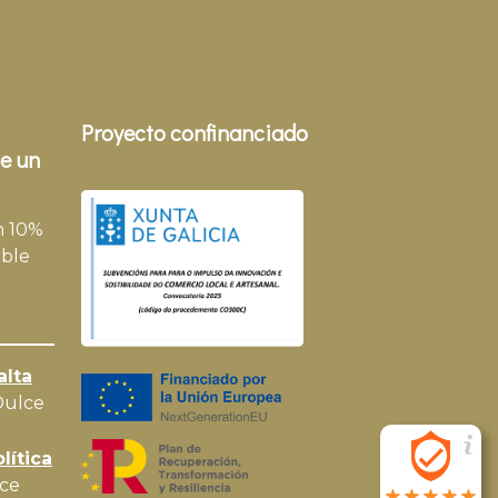
Proyecto confinanciado
e un
n 10%
ble
alta
Dulce
lítica
ce