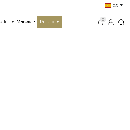
es
0
Marcas
utlet
Regalo