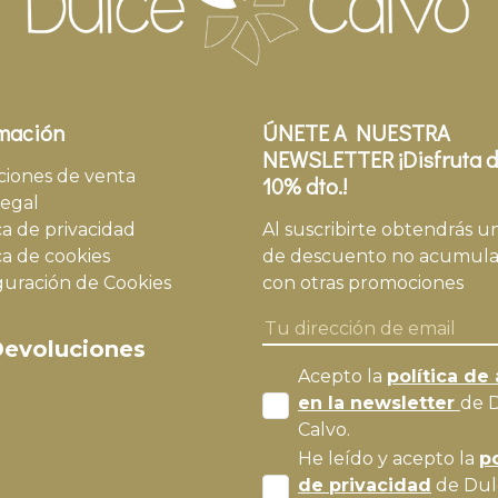
mación
ÚNETE A NUESTRA
NEWSLETTER ¡Disfruta d
ciones de venta
10% dto.!
legal
ca de privacidad
Al suscribirte obtendrás u
ca de cookies
de descuento no acumula
guración de Cookies
con otras promociones
evoluciones
Acepto la
política de 
en la newsletter
de 
Calvo.
He leído y acepto la
po
de privacidad
de Dul