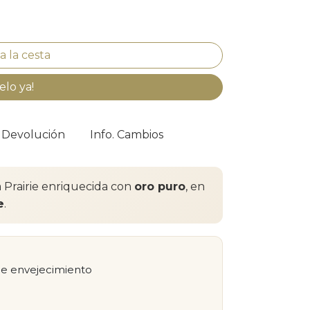
elo ya!
. Devolución
Info. Cambios
 Prairie enriquecida con
oro puro
, en
e
.
 de envejecimiento