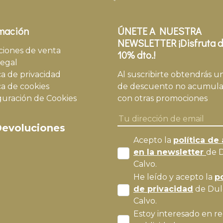
mación
ÚNETE A NUESTRA
NEWSLETTER ¡Disfruta d
ciones de venta
10% dto.!
legal
ca de privacidad
Al suscribirte obtendrás u
ca de cookies
de descuento no acumula
guración de Cookies
con otras promociones
evoluciones
Acepto la
política de 
en la newsletter
de 
Calvo.
He leído y acepto la
po
de privacidad
de Dul
Calvo.
Estoy interesado en re