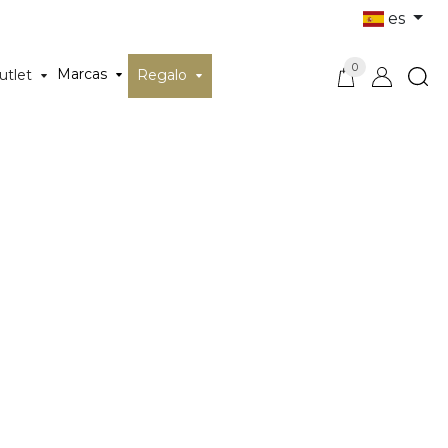
es
0
Marcas
utlet
Regalo