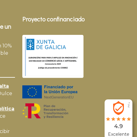
Proyecto confinanciado
e un
n 10%
ble
alta
Dulce
lítica
ce
4.9
cibir
Excelente