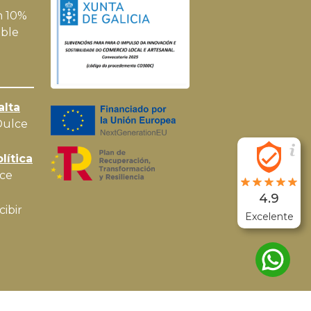
n 10%
ble
alta
Dulce
lítica
ce
4.9
cibir
Excelente