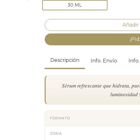
30 ML
¡Píd
Descripción
Info. Envío
Info
Sérum refrescante que hidrata, purif
luminosidad y
FORMATO
ZONA