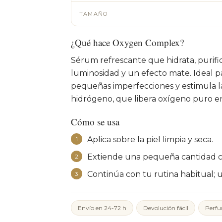
TAMAÑO
¿Qué hace Oxygen Complex?
Sérum refrescante que hidrata, purifica
luminosidad y un efecto mate. Ideal p
pequeñas imperfecciones y estimula la 
hidrógeno, que libera oxígeno puro en 
Cómo se usa
Aplica sobre la piel limpia y seca.
1
Extiende una pequeña cantidad co
2
Continúa con tu rutina habitual; 
3
Envío en 24-72 h
Devolución fácil
Perfu