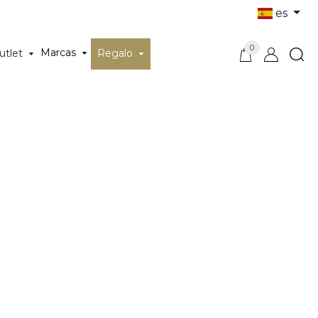
es
0
Marcas
utlet
Regalo