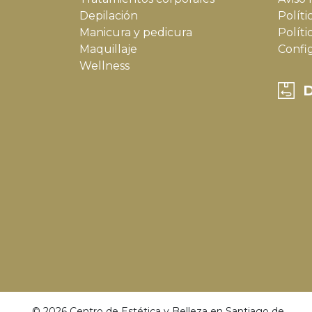
Depilación
Políti
Manicura y pedicura
Políti
Maquillaje
Confi
Wellness
D
© 2026 Centro de Estética y Belleza en Santiago de