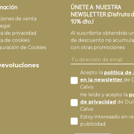
mación
ÚNETE A NUESTRA
NEWSLETTER ¡Disfruta d
ciones de venta
10% dto.!
legal
ca de privacidad
Al suscribirte obtendrás u
ca de cookies
de descuento no acumula
guración de Cookies
con otras promociones
evoluciones
Acepto la
política de 
en la newsletter
de 
Calvo.
He leído y acepto la
po
de privacidad
de Dul
Calvo.
Estoy interesado en re
publicidad.