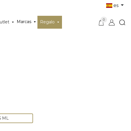
es
0
Marcas
utlet
Regalo
5 ML