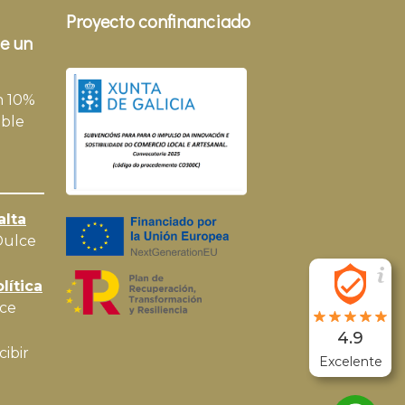
Proyecto confinanciado
e un
n 10%
ble
alta
Dulce
lítica
ce
4.9
cibir
Excelente