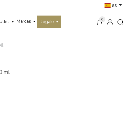
es
0
Marcas
utlet
Regalo
l.
0 ml.