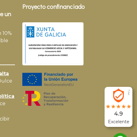
Proyecto confinanciado
e un
n 10%
ble
alta
Dulce
lítica
ce
4.9
cibir
Excelente