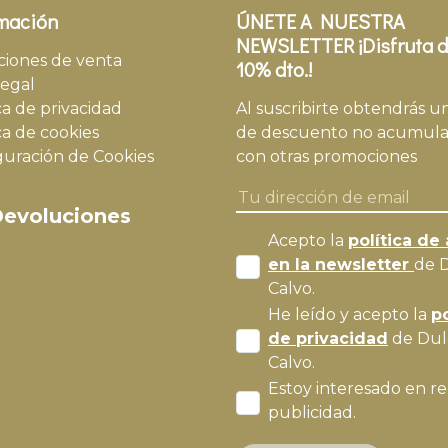
mación
ÚNETE A NUESTRA
NEWSLETTER ¡Disfruta d
ciones de venta
10% dto.!
legal
ca de privacidad
Al suscribirte obtendrás u
ca de cookies
de descuento no acumula
guración de Cookies
con otras promociones
evoluciones
Acepto la
política de 
en la newsletter
de 
Calvo.
He leído y acepto la
po
de privacidad
de Dul
Calvo.
Estoy interesado en re
publicidad.