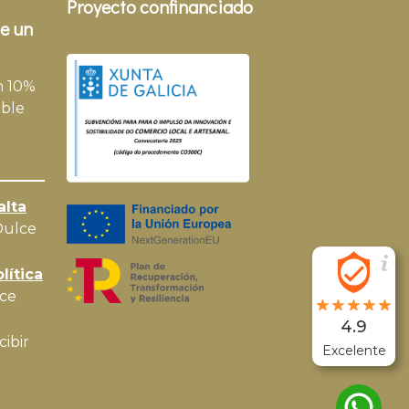
Proyecto confinanciado
e un
n 10%
ble
alta
Dulce
lítica
ce
4.9
cibir
Excelente