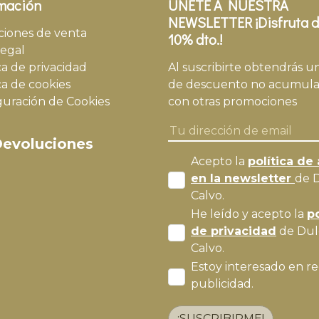
mación
ÚNETE A NUESTRA
NEWSLETTER ¡Disfruta d
ciones de venta
10% dto.!
legal
ca de privacidad
Al suscribirte obtendrás u
ca de cookies
de descuento no acumula
guración de Cookies
con otras promociones
evoluciones
Acepto la
política de 
en la newsletter
de 
Calvo.
He leído y acepto la
po
de privacidad
de Dul
Calvo.
Estoy interesado en re
publicidad.
¡SUSCRIBIRME!