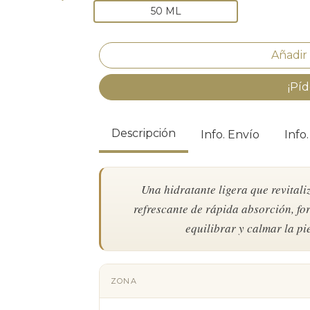
50 ML
¡Píd
Descripción
Info. Envío
Info
Una hidratante ligera que revitaliz
refrescante de rápida absorción, f
equilibrar y calmar la pi
ZONA