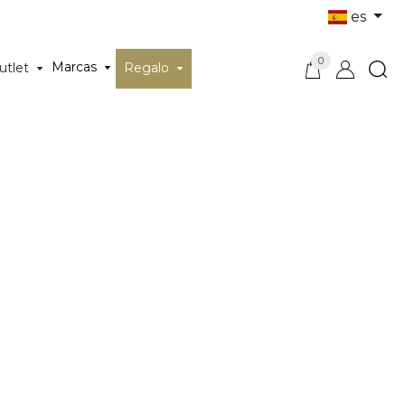
es
0
Marcas
utlet
Regalo