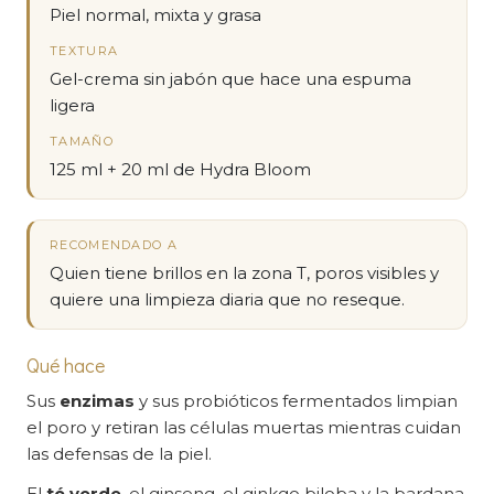
Piel normal, mixta y grasa
TEXTURA
Gel-crema sin jabón que hace una espuma
ligera
TAMAÑO
125 ml + 20 ml de Hydra Bloom
RECOMENDADO A
Quien tiene brillos en la zona T, poros visibles y
quiere una limpieza diaria que no reseque.
Qué hace
Sus
enzimas
y sus probióticos fermentados limpian
el poro y retiran las células muertas mientras cuidan
las defensas de la piel.
El
té verde
, el ginseng, el ginkgo biloba y la bardana