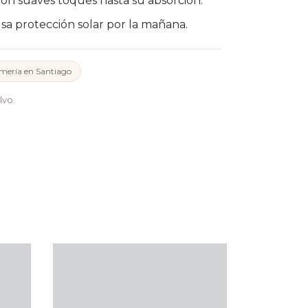
n suaves toques hasta su absorción.
usa protección solar por la mañana.
mería en Santiago
lvo.