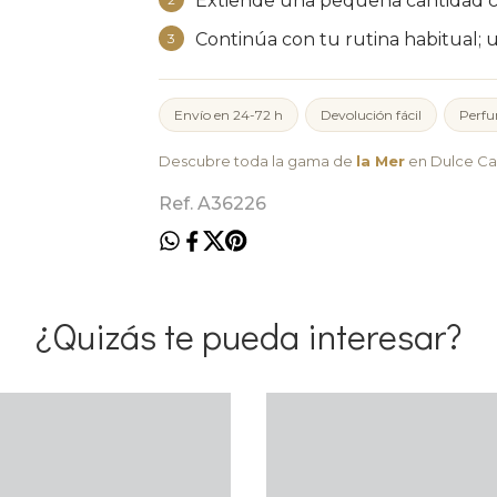
Extiende una pequeña cantidad co
Continúa con tu rutina habitual; 
3
Envío en 24-72 h
Devolución fácil
Perfu
Descubre toda la gama de
la Mer
en Dulce Ca
Ref. A36226
¿Quizás te pueda interesar?