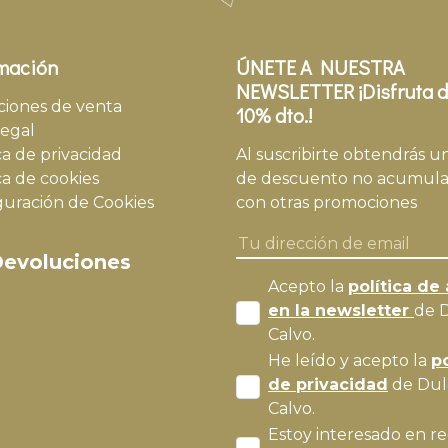
mación
ÚNETE A NUESTRA
NEWSLETTER ¡Disfruta d
ciones de venta
10% dto.!
legal
ca de privacidad
Al suscribirte obtendrás u
ca de cookies
de descuento no acumula
guración de Cookies
con otras promociones
evoluciones
Acepto la
política de 
en la newsletter
de 
Calvo.
He leído y acepto la
po
de privacidad
de Dul
Calvo.
Estoy interesado en re