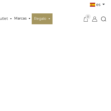
es
0
Marcas
utlet
Regalo