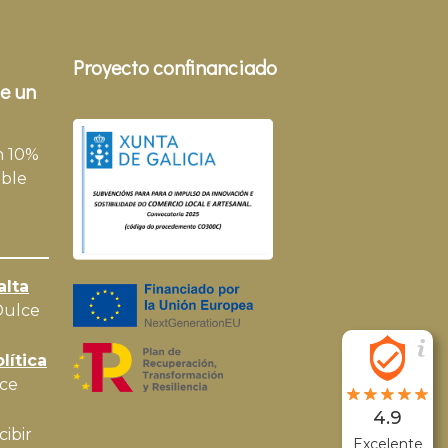
Proyecto confinanciado
e un
n 10%
ble
alta
Dulce
lítica
ce
4.9
cibir
Excelente