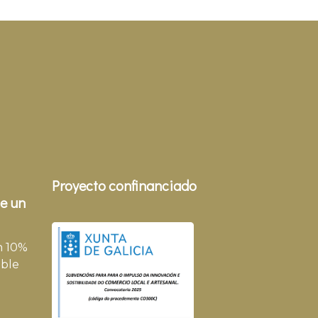
Proyecto confinanciado
e un
n 10%
ble