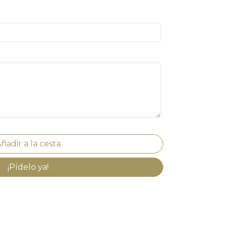
¡Pídelo ya!