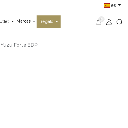
es
0
Marcas
utlet
Regalo
 Yuzu Forte EDP
P