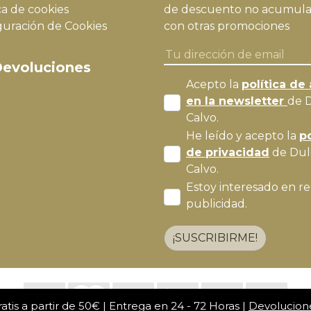
ca de cookies
de descuento no acumula
guración de Cookies
con otras promociones
evoluciones
Acepto la
política de 
en la newsletter
de 
Calvo.
He leído y acepto la
po
de privacidad
de Dul
Calvo.
Estoy interesado en re
publicidad.
¡SUSCRIBIRME!
atis a partir de 50€ | Entrega en 24 - 72 Horas |
Devolucion