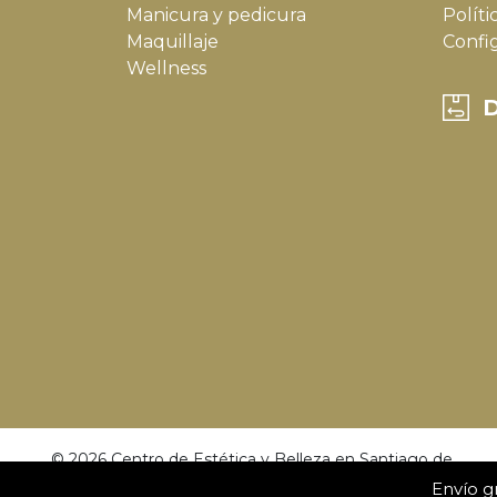
Manicura y pedicura
Políti
Maquillaje
Confi
Wellness
D
© 2026 Centro de Estética y Belleza en Santiago de
Compostela | Dulce Calvo.
Envío gr